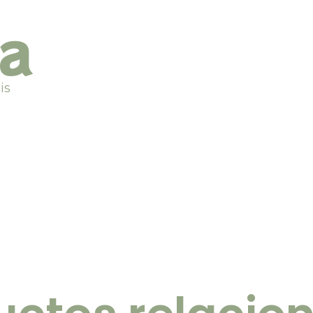
ta
is