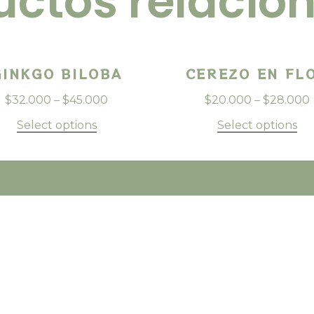
uctos relacio
GINKGO BILOBA
CEREZO EN FL
$
32.000
–
$
45.000
$
20.000
–
$
28.000
Select options
Select options