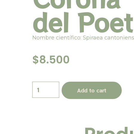
del Poe
Nombre científico: Spiraea cantoniens
$
8.500
Add to cart