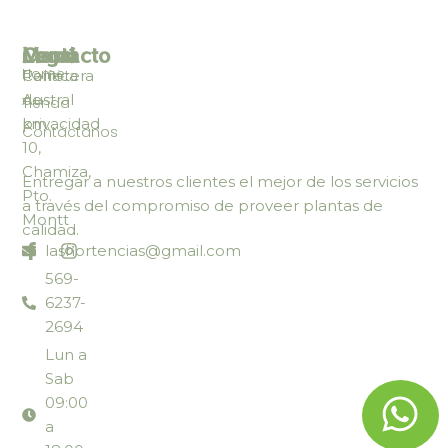
Legal
Menú
Contacto
Home
Política
Carretera
de
Austral
Tienda
privacidad
km.
Contáctanos
10,
Chamiza,
Entregar a nuestros clientes el mejor de los servicios
Pto.
a través del compromiso de proveer plantas de
Montt
calidad.
lashortencias@gmail.com
569-
6237-
2694
Lun a
Sab
09:00
a