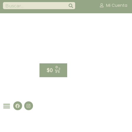
Mi Cuenta
0
$
0