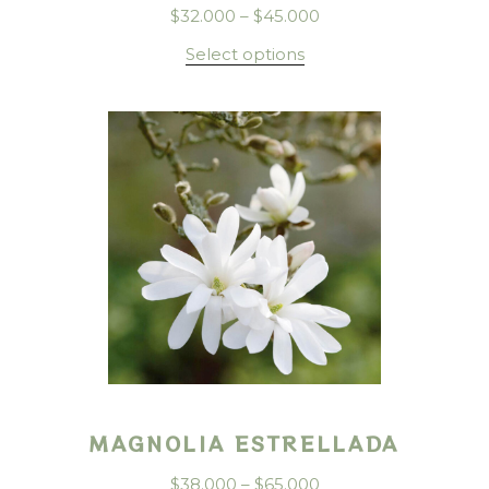
$
32.000
–
$
45.000
Select options
MAGNOLIA ESTRELLADA
$
38.000
–
$
65.000