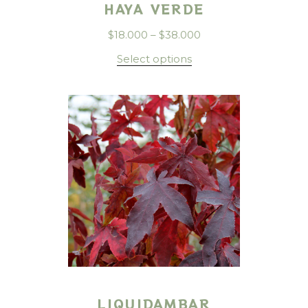
HAYA VERDE
$
18.000
–
$
38.000
Select options
LIQUIDAMBAR