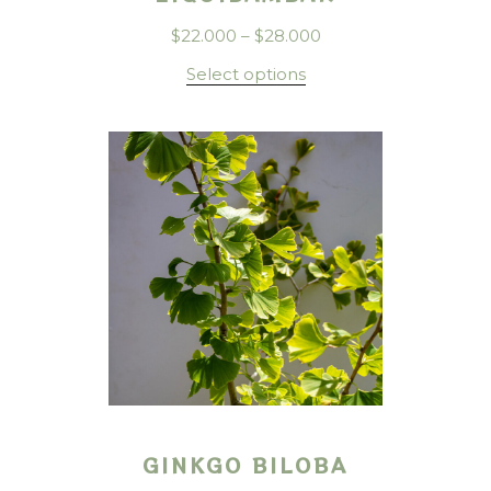
$
22.000
–
$
28.000
Select options
GINKGO BILOBA