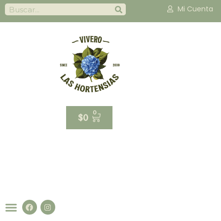
Mi Cuenta
0
$
0