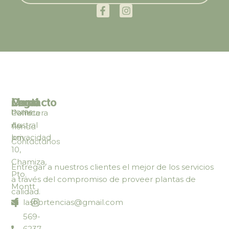
Legal
Menú
Contacto
Home
Política
Carretera
de
Austral
Tienda
privacidad
km.
Contáctanos
10,
Chamiza,
Entregar a nuestros clientes el mejor de los servicios
Pto.
a través del compromiso de proveer plantas de
Montt
calidad.
lashortencias@gmail.com
569-
6237-