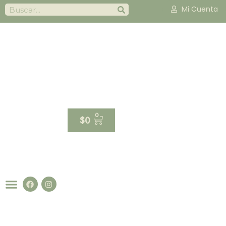
Mi Cuenta
0
$
0